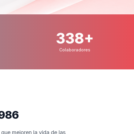
449
+
Colaboradores
1986
 que mejoren la vida de las