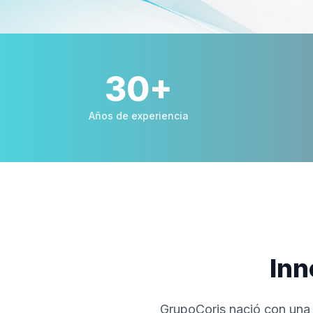
39
+
Años de experiencia
Inn
GrupoCoris nació con una v